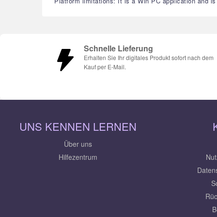
Platform limitations: It is a Win PC application and 
Schnelle Lieferung
Erhalten Sie Ihr digitales Produkt sofort nach dem
Kauf per E-Mail.
UNS KENNEN LERNEN
Über uns
Hilfezentrum
Nut
Daten
S
Rüc
B