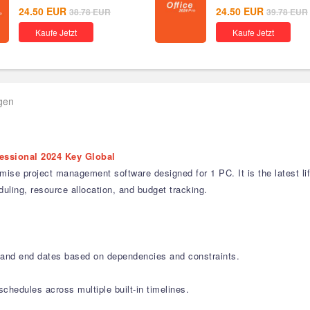
24.50
EUR
24.50
EUR
38.78
EUR
39.78
EUR
Kaufe Jetzt
Kaufe Jetzt
agen
fessional 2024 Key Global
ise project management software designed for 1 PC. It is the latest lif
duling, resource allocation, and budget tracking.
 and end dates based on dependencies and constraints.
chedules across multiple built-in timelines.