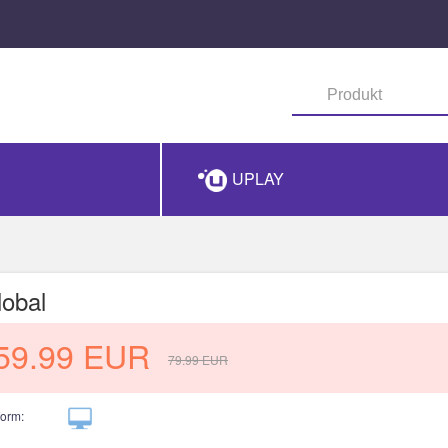
UPLAY
lobal
59.99
EUR
79.99
EUR
form: