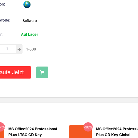
on:
hworte:
r:
Auf Lager
1-500
aufe Jetzt
37%
-38%
MS Office2024 Professional
MS Office2024 Professi
PLus LTSC CD Key
Plus CD Key Global