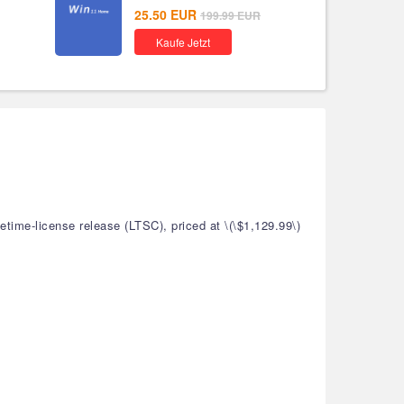
25.50
EUR
199.99
EUR
Kaufe Jetzt
etime-license release (LTSC), priced at \(\$1,129.99\)