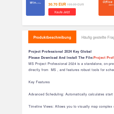
30.70
EUR
199.99
EUR
Kaufe Jetzt
Produktbeschreibung
Häufig gestellte Fr
Project Professional 2024 Key Global
Please Download And Install The File
:
Project Pro
MS Project Professional 2024 is a standalone, on-prem
directly from MS , and features robust tools for sche
Key Features
Advanced Scheduling: Automatically calculates start
Timeline Views: Allows you to visually map complex s