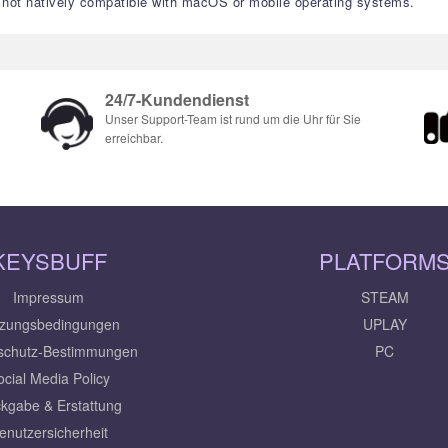
is not natively compatible with macOS or mobile operating systems.
24/7-Kundendienst
Unser Support-Team ist rund um die Uhr für Sie
erreichbar.
KEYSBUFF
PLATFORM
Impressum
STEAM
zungsbedingungen
UPLAY
schutz-Bestimmungen
PC
ocial Media Policy
kgabe & Erstattung
enutzersicherheit